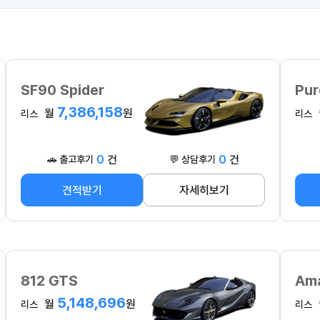
SF90 Spider
Pur
7,386,158
월
원
리스
리스
0
건
0
건
🚗 출고후기
💬 상담후기
견적받기
자세히보기
812 GTS
Ama
5,148,696
월
원
리스
리스