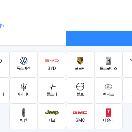
세요
디
폭스바겐
BYD
포르쉐
롤스로이스
기니
마세라티
폴스타
볼보
렉서스
링컨
지프
GMC
테슬라