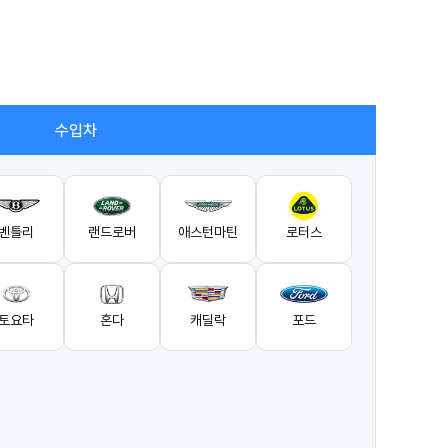
수입차
벤틀리
랜드로버
애스턴마틴
로터스
토요타
혼다
캐딜락
포드