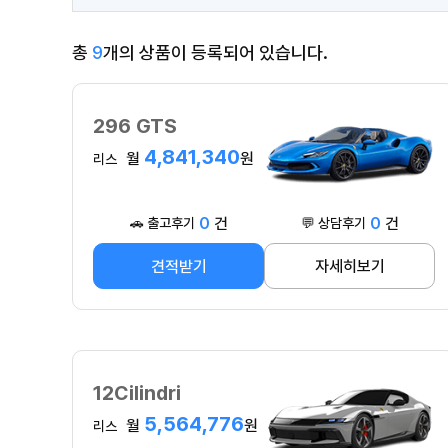
총
9
개의 상품이 등록되어 있습니다.
296 GTS
4,841,340
월
원
리스
0
건
0
건
🚗 출고후기
💬 상담후기
견적받기
자세히보기
12Cilindri
5,564,776
월
원
리스