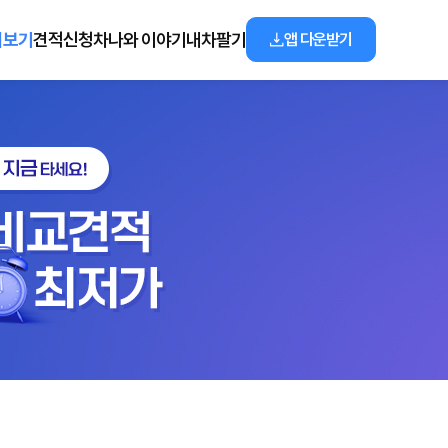
리보기
견적신청
차나와 이야기
내차팔기
앱 다운받기