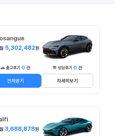
osangue
5,302,482
월
원
0
건
0
건
🚗 출고후기
💬 상담후기
견적받기
자세히보기
lfi
3,688,878
월
원