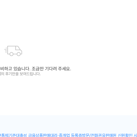
종
준비하고 있습니다. 조금만 기다려 주세요.
즉시출고!
객의 후기만을 보여드립니다.
서비스를 통해
부통제기준
대출성 금융상품판매대리·중개업 등록증
방문/전화권유판매원 신원확인 