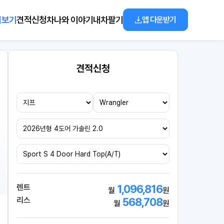
리보기
견적신청
차나와 이야기
내차팔기
앱 다운받기
견적신청
렌트
1,096,816
월
원
리스
568,708
월
원