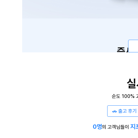
즉시
실
순도 100%
🚗 출고 후기 
0
명
지프
의 고객님들이