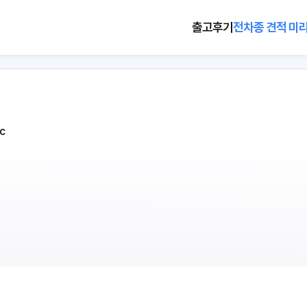
출고후기
전차종 견적 미
c