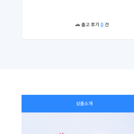
🚗 출고 후기
0
건
상품소개