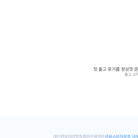
국산차/수입차 전차
첫 출고 후기를 정성껏 
물량확보! 7일 이내 
출고 고
차나와는 '즉시출고 실시간 조회'
7일내 출고보장!
개인정보처리방침
회원이용약관
금융소비자보호 내