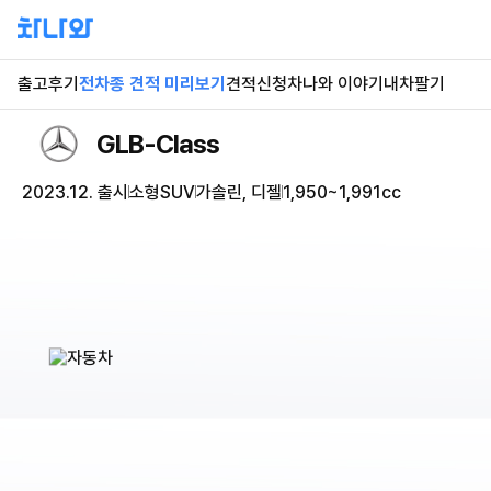
출고후기
전차종 견적 미리보기
견적신청
차나와 이야기
내차팔기
GLB-Class
2023.12. 출시
소형SUV
가솔린, 디젤
1,950~1,991cc