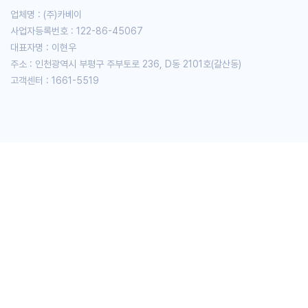
업체명 : (주)카베이
사업자등록번호 : 122-86-45067
대표자명 : 이현우
주소 : 인천광역시 부평구 주부토로 236, D동 2101호(갈산동)
고객센터 : 1661-5519
자체 제작 어플 '차나와'
계약부터 만기까지
꼼꼼한 사후관리!
차나와 자체 어플을 통해 계약 진행 상황부터
기존 계약 관리까지 간편하게!