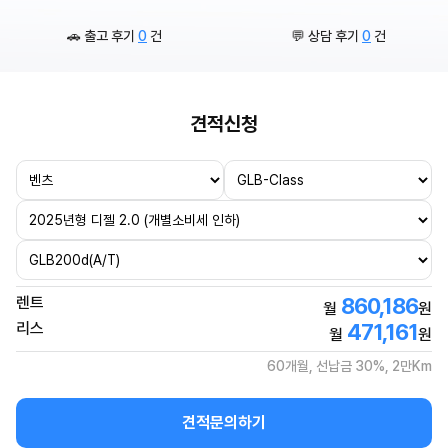
🚗 출고 후기
0
건
💬 상담 후기
0
건
견적신청
렌트
860,186
월
원
리스
471,161
월
원
60개월, 선납금 30%, 2만Km
견적문의하기