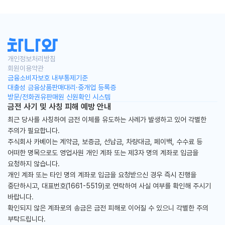
국산차/수입차 전차종
물량확보! 7일 이내 즉시출고!
개인정보처리방침
회원이용약관
차나와는 '즉시출고 실시간 조회'서비스를 통해
금융소비자보호 내부통제기준
대출성 금융상품판매대리·중개업 등록증
7일내 출고보장!
방문/전화권유판매원 신원확인 시스템
금전 사기 및 사칭 피해 예방 안내
최근 당사를 사칭하여 금전 이체를 유도하는 사례가 발생하고 있어 각별한
주의가 필요합니다.
주식회사 카베이는 계약금, 보증금, 선납금, 차량대금, 페이백, 수수료 등
어떠한 명목으로도 영업사원 개인 계좌 또는 제3자 명의 계좌로 입금을
요청하지 않습니다.
개인 계좌 또는 타인 명의 계좌로 입금을 요청받으신 경우 즉시 진행을
중단하시고, 대표번호(1661-5519)로 연락하여 사실 여부를 확인해 주시기
바랍니다.
확인되지 않은 계좌로의 송금은 금전 피해로 이어질 수 있으니 각별한 주의
부탁드립니다.