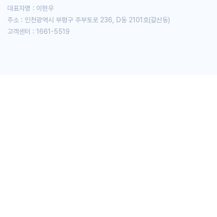
대표자명 : 이현우
주소 : 인천광역시 부평구 주부토로 236, D동 2101호(갈산동)
고객센터 : 1661-5519
자체 제작 어플 '차나와'
계약부터 만기까지
꼼꼼한 사후관리!
차나와 자체 어플을 통해 계약 진행 상황부터
기존 계약 관리까지 간편하게!