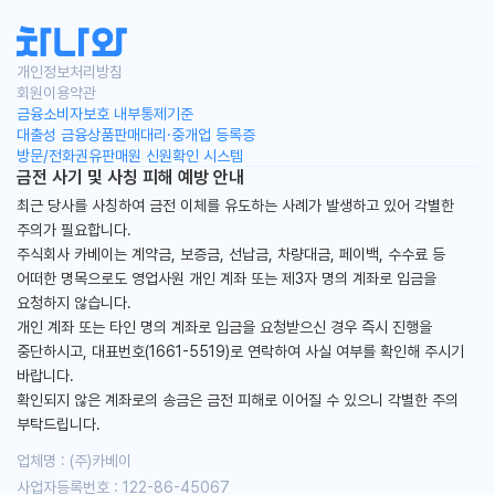
국산차/수입차 전차종
물량확보! 7일 이내 즉시출고!
개인정보처리방침
회원이용약관
차나와는 '즉시출고 실시간 조회'서비스를 통해
금융소비자보호 내부통제기준
대출성 금융상품판매대리·중개업 등록증
7일내 출고보장!
방문/전화권유판매원 신원확인 시스템
금전 사기 및 사칭 피해 예방 안내
최근 당사를 사칭하여 금전 이체를 유도하는 사례가 발생하고 있어 각별한
주의가 필요합니다.
주식회사 카베이는 계약금, 보증금, 선납금, 차량대금, 페이백, 수수료 등
어떠한 명목으로도 영업사원 개인 계좌 또는 제3자 명의 계좌로 입금을
요청하지 않습니다.
개인 계좌 또는 타인 명의 계좌로 입금을 요청받으신 경우 즉시 진행을
중단하시고, 대표번호(1661-5519)로 연락하여 사실 여부를 확인해 주시기
바랍니다.
확인되지 않은 계좌로의 송금은 금전 피해로 이어질 수 있으니 각별한 주의
부탁드립니다.
업체명 : (주)카베이
사업자등록번호 : 122-86-45067