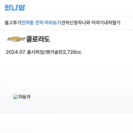
출고후기
전차종 견적 미리보기
견적신청
차나와 이야기
내차팔기
콜로라도
2024.07. 출시
픽업/밴
가솔린
2,726cc