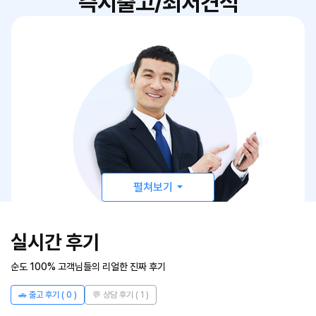
즉시출고/최저견적
펼쳐보기
실시간 후기
순도 100% 고객님들의 리얼한 진짜 후기
한 번의 상담으로
🚗 출고 후기 (
0
)
💬 상담 후기 (
1
)
30여개 제휴사 실시간 비교 견적!